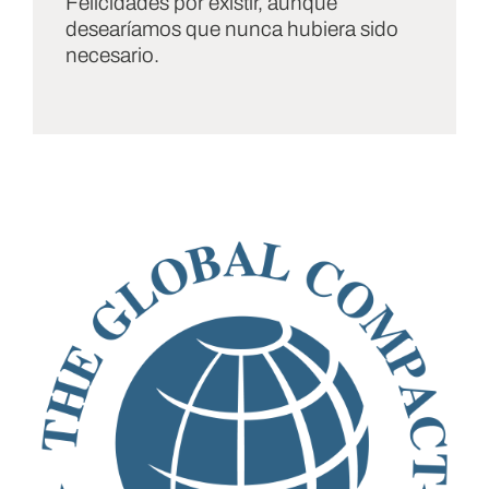
Felicidades por existir, aunque
desearíamos que nunca hubiera sido
necesario.