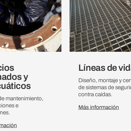
ios
Líneas de vi
nados y
Diseño, montaje y cert
uáticos
de sistemas de segur
contra caídas.
de mantenimiento,
ciones e
Más información
nes.
rmación