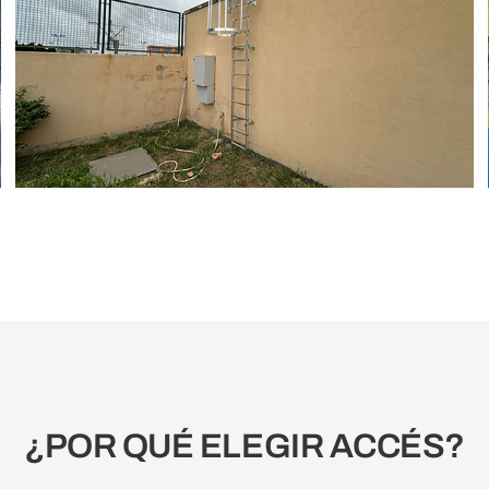
Instalación de plumas o brazos
articulados en la base de
mantenimiento Ferroviario
Indústria
Mantenimiento
Seguridad
¿POR QUÉ ELEGIR ACCÉS?