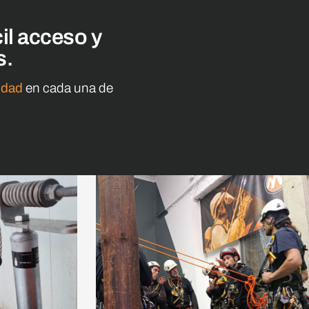
il acceso y
s.
sidad
en cada una de