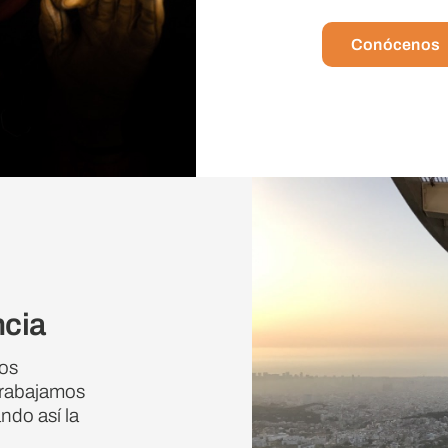
Conócenos
ncia
ros
 trabajamos
ndo así la