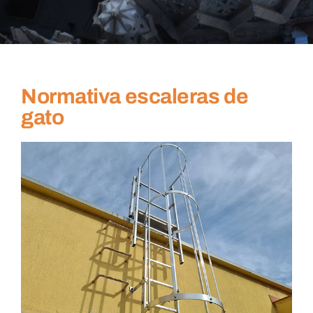
Normativa escaleras de
gato
Ver
imagen
más
grande