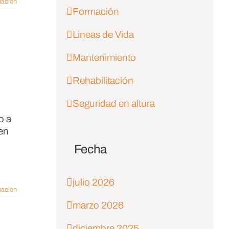
mación
Formación
Lineas de Vida
Mantenimiento
Rehabilitación
Seguridad en altura
o a
en
Fecha
julio 2026
mación
marzo 2026
diciembre 2025