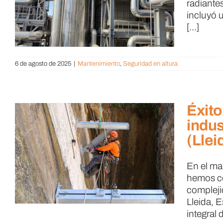
radiante
incluyó 
[...]
6 de agosto de 2025
|
Mantenimiento
,
Seguridad en altura
Éxito
indus
(Llei
)
En el ma
hemos co
complejid
Lleida, 
integral d