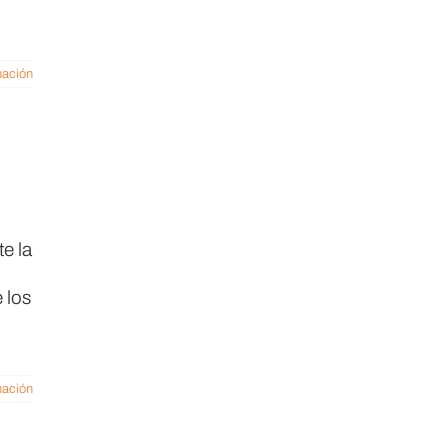
mación
e la
 los
mación