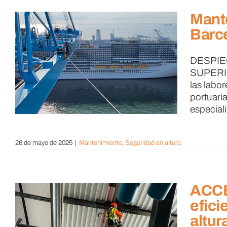
Mant
Barc
DESPIE
o
SUPERI
las labo
portuari
especiali
26 de mayo de 2025
|
Mantenimiento
,
Seguridad en altura
ACCÉ
efici
altur