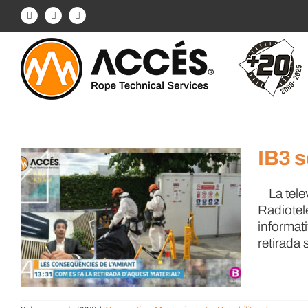
Saltar
Facebook
Instagram
LinkedIn
al
contenido
IB3 s
La televi
Radiotele
informat
retirada 