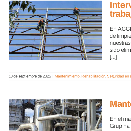
Inter
traba
En ACCÉS
de limpi
nuestras 
sido eli
[...]
18 de septiembre de 2025
|
Mantenimiento
,
Rehabilitación
,
Seguridad en a
Mante
En el ma
Grup ha 