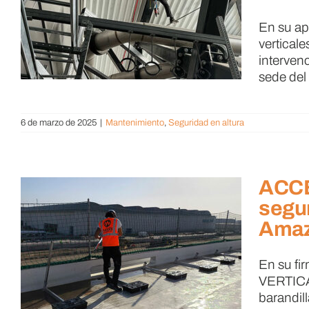
En su ap
vertical
interven
sede del
6 de marzo de 2025
|
Mantenimiento
,
Seguridad en altura
ACCE
segur
Amaz
En su fi
VERTICAL
barandill