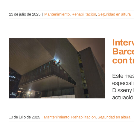
23 de julio de 2025
|
Mantenimiento
,
Rehabilitación
,
Seguridad en altura
Inter
Barce
con t
Este mes
especial
Disseny 
actuación
10 de julio de 2025
|
Mantenimiento
,
Rehabilitación
,
Seguridad en altura