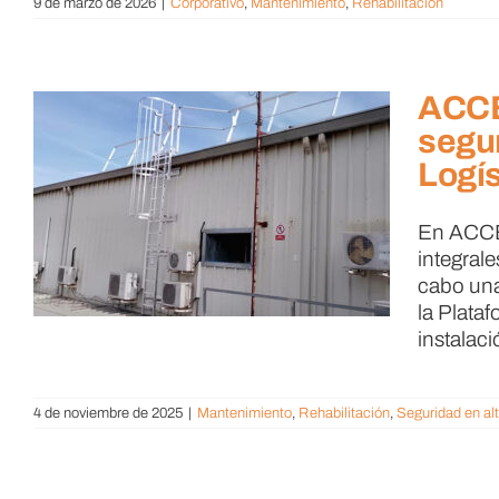
9 de marzo de 2026
|
Corporativo
,
Mantenimiento
,
Rehabilitación
ACCÉ
segur
Logís
En ACCÉ
integral
cabo una
la Plata
instalaci
4 de noviembre de 2025
|
Mantenimiento
,
Rehabilitación
,
Seguridad en al