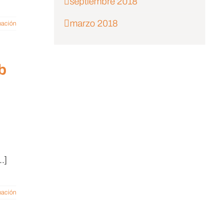
septiembre 2018
marzo 2018
mación
b
.]
mación