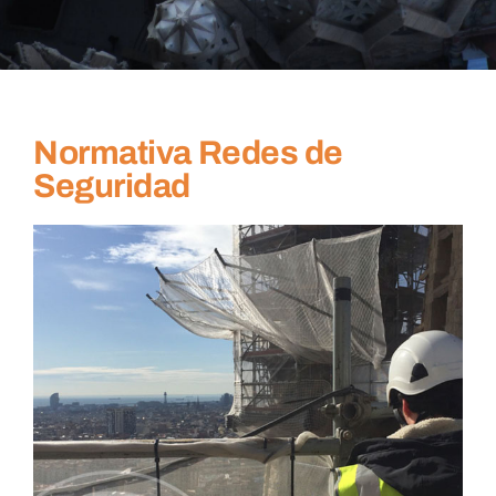
Normativa Redes de
Seguridad
Ver
imagen
más
grande